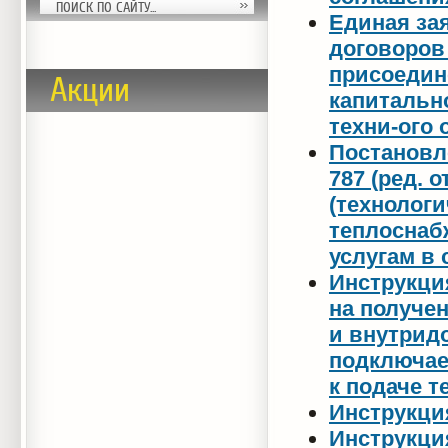
Единая за
договоров
присоедине
Акции
капитальн
техни-ого 
Постановл
787 (ред. 
(технолог
теплоснаб
услугам в
Инструкци
на получе
и внутрид
подключае
к подаче 
Инструкци
Инструкци