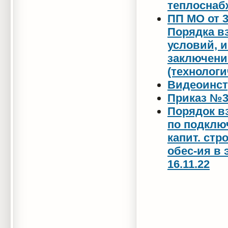
теплоснаб
ПП МО от 3
Порядка в
условий, 
заключени
(технолог
Видеоинст
Приказ №36
Порядок в
по подклю
капит. стр
обес-ия в 
16.11.22