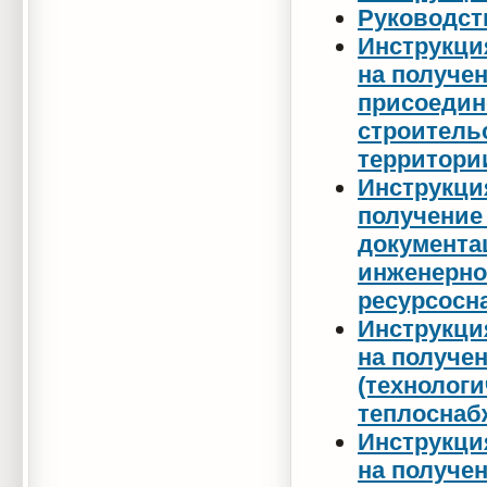
Руководст
Инструкци
на получе
присоедин
строитель
территори
Инструкция
получение
документа
инженерно
ресурсосн
Инструкци
на получе
(технологи
теплоснаб
Инструкци
на получе