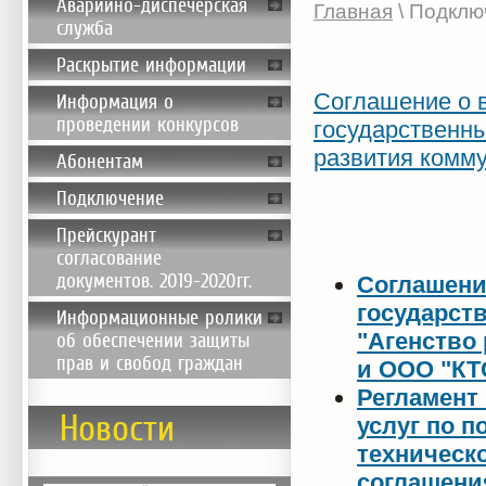
Аварийно-диспечерская
Главная
\ Подклю
служба
Раскрытие информации
Соглашение о 
Информация о
проведении конкурсов
государственн
развития комм
Абонентам
Подключение
Прейскурант
согласование
документов. 2019-2020гг.
Соглашени
государст
Информационные ролики
"Агенство
об обеспечении защиты
прав и свобод граждан
и ООО "КТ
Регламент
Новости
услуг по 
техническ
соглашения